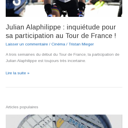
Julian Alaphilippe : inquiétude pour
sa participation au Tour de France !
Laisser un commentaire
/
Cinéma
/
Tristan Mieger
A trois semaines du début du Tour de France, la participation de
Julian Alaphilippe est toujours très incertaine.
Julian
Lire la suite »
Alaphilippe
:
inquiétude
pour
sa
Articles populaires
participation
au
Tour