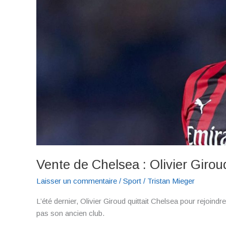
Vente de Chelsea : Olivier Girou
Laisser un commentaire
/
Sport
/
Tristan Mieger
L’été dernier, Olivier Giroud quittait Chelsea pour rejoindre 
pas son ancien club.