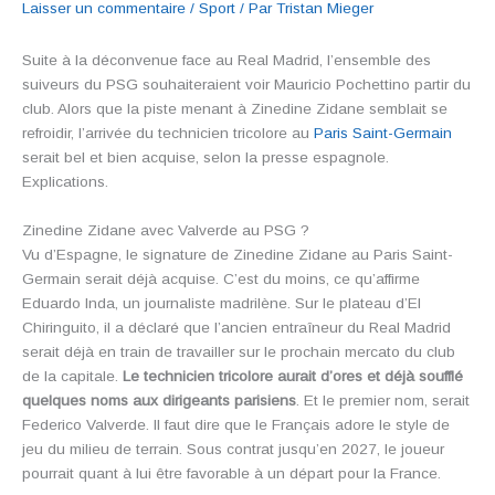
Laisser un commentaire
/
Sport
/ Par
Tristan Mieger
Suite à la déconvenue face au Real Madrid, l’ensemble des
suiveurs du PSG souhaiteraient voir Mauricio Pochettino partir du
club. Alors que la piste menant à Zinedine Zidane semblait se
refroidir, l’arrivée du technicien tricolore au
Paris Saint-Germain
serait bel et bien acquise, selon la presse espagnole.
Explications.
Zinedine Zidane avec Valverde au PSG ?
Vu d’Espagne, le signature de Zinedine Zidane au Paris Saint-
Germain serait déjà acquise. C’est du moins, ce qu’affirme
Eduardo Inda, un journaliste madrilène. Sur le plateau d’El
Chiringuito, il a déclaré que l’ancien entraîneur du Real Madrid
serait déjà en train de travailler sur le prochain mercato du club
de la capitale.
Le technicien tricolore aurait d’ores et déjà soufflé
quelques noms aux dirigeants parisiens
. Et le premier nom, serait
Federico Valverde. Il faut dire que le Français adore le style de
jeu du milieu de terrain. Sous contrat jusqu’en 2027, le joueur
pourrait quant à lui être favorable à un départ pour la France.