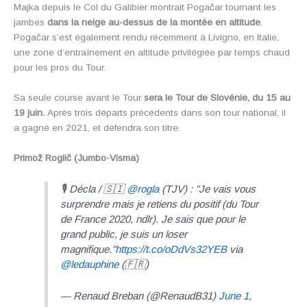
Majka depuis le Col du Galibier montrait Pogačar tournant les
jambes
dans la neige au-dessus de la montée en altitude
.
Pogačar s’est également rendu récemment à Livigno, en Italie,
une zone d’entraînement en altitude privilégiée par temps chaud
pour les pros du Tour.
Sa seule course avant le Tour
sera le Tour de Slovénie, du 15 au
19 juin.
Après trois départs précédents dans son tour national, il
a gagné en 2021, et défendra son titre.
Primož Roglič (Jumbo-Visma)
🎙 Décla / 🇸🇮
@rogla
(TJV) : "Je vais vous
surprendre mais je retiens du positif (du Tour
de France 2020, ndlr). Je sais que pour le
grand public, je suis un loser
magnifique."
https://t.co/oDdVs32YEB
via
@ledauphine
(🇫🇷)
— Renaud Breban (@RenaudB31)
June 1,