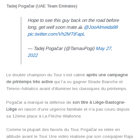
Tadej Pogačar (UAE Team Emirates)
Hope to see this guy back on the road before
long, get well soon mate 🙏
@JooAlmeida98
pic.twitter.com/Vh2MTtFapL
— Tadej Pogačar (@TamauPogi)
May 27,
2022
Le double champion du Tour s’est calmé
après une campagne
de printemps très active
qui l’a vu gagner Strade Bianche et
Tirreno-Adriatico avant d’illuminer les classiques du printemps.
Pogačar a manqué la défense de
son titre à Liège-Bastogne-
Liège
en raison d’une urgence familiale et n’a pas couru depuis
sa 12ème place à La Flèche Wallonne.
Comme la plupart des favoris du Tour, Pogačar se retire en
altitude avant le Tour. Une vidéo réalisée par son coéquipier Raja