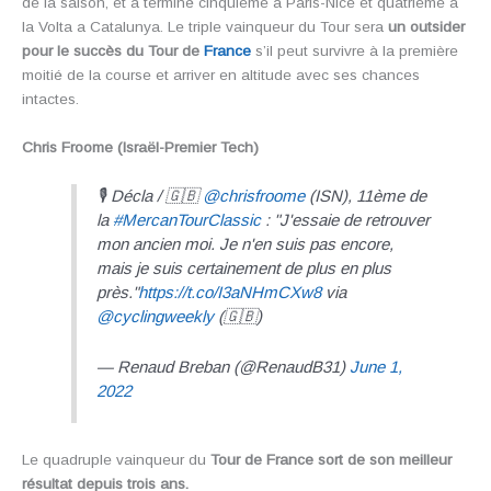
de la saison, et a terminé cinquième à Paris-Nice et quatrième à
la Volta a Catalunya. Le triple vainqueur du Tour sera
un outsider
pour le succès du Tour de
France
s’il peut survivre à la première
moitié de la course et arriver en altitude avec ses chances
intactes.
Chris Froome (Israël-Premier Tech)
🎙 Décla / 🇬🇧
@chrisfroome
(ISN), 11ème de
la
#MercanTourClassic
: "J'essaie de retrouver
mon ancien moi. Je n'en suis pas encore,
mais je suis certainement de plus en plus
près."
https://t.co/I3aNHmCXw8
via
@cyclingweekly
(🇬🇧)
— Renaud Breban (@RenaudB31)
June 1,
2022
Le quadruple vainqueur du
Tour de France sort de son meilleur
résultat depuis trois ans.