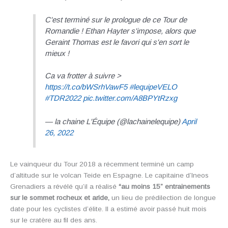
C'est terminé sur le prologue de ce Tour de
Romandie ! Ethan Hayter s'impose, alors que
Geraint Thomas est le favori qui s'en sort le
mieux !
Ca va frotter à suivre >
https://t.co/bWSrhVawF5
#lequipeVELO
#TDR2022
pic.twitter.com/A8BPYtRzxg
— la chaine L'Équipe (@lachainelequipe)
April
26, 2022
Le vainqueur du Tour 2018 a récemment terminé un camp
d’altitude sur le volcan Teide en Espagne. Le capitaine d’Ineos
Grenadiers a révélé qu’il a réalisé
“au moins 15” entrainements
sur le sommet rocheux et aride,
un lieu de prédilection de longue
date pour les cyclistes d’élite. Il a estimé avoir passé huit mois
sur le cratère au fil des ans.